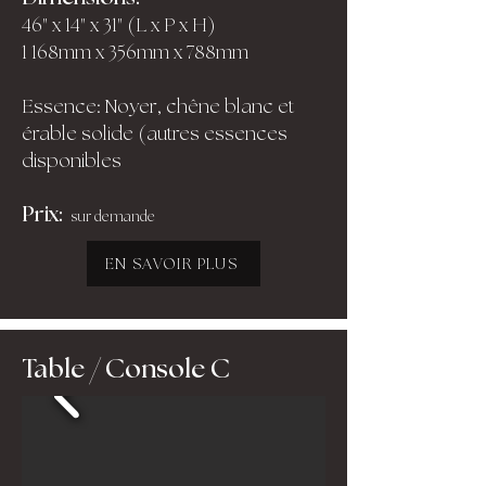
46" x 14" x 31" (L x P x H)
1 168mm x 356mm x 788mm
Essence: Noyer, chêne blanc et
érable solide (autres essences
disponibles
Prix:
sur demande
EN SAVOIR PLUS
Table / Console C