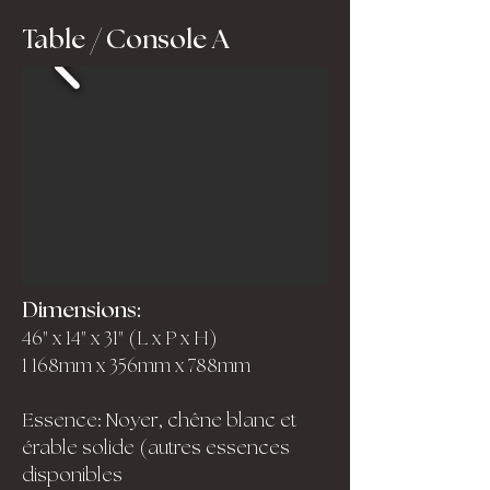
Table / Console A
Dimensions:
46" x 14" x 31" (L x P x H)
1 168mm x 356mm x 788mm
Essence: Noyer, chêne blanc et
érable solide (autres essences
disponibles