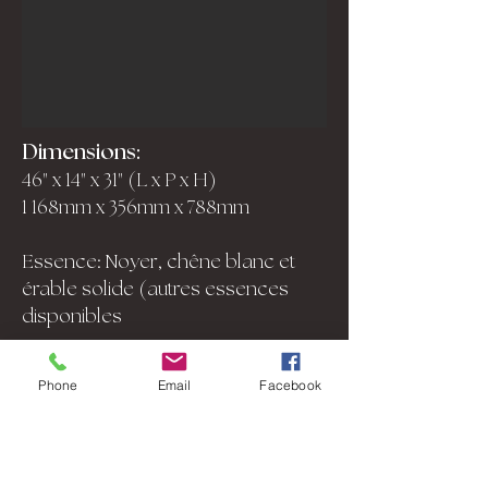
Dimensions:
46" x 14" x 31" (L x P x H)
1 168mm x 356mm x 788mm
Essence: Noyer, chêne blanc et
érable solide (autres essences
disponibles
Prix:
sur demande
Phone
Email
Facebook
EN SAVOIR PLUS